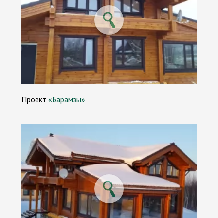
Проект
«Барамзы»