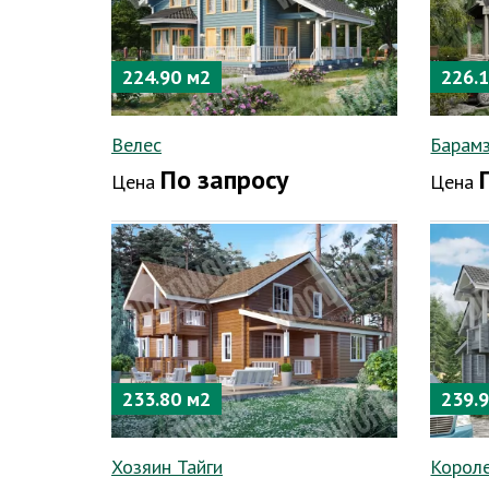
224.90 м2
226.
Велес
Барам
По запросу
Цена
Цена
233.80 м2
239.
Хозяин Тайги
Корол