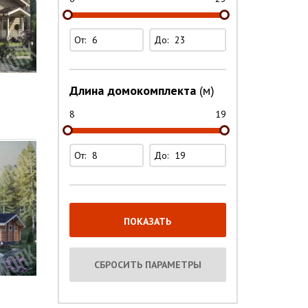
От:
До:
Длина домокомплекта
(м)
8
19
От:
До: