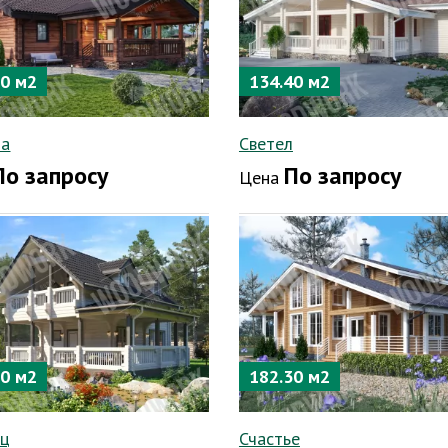
90 м2
134.40 м2
ба
Светел
По запросу
По запросу
Цена
90 м2
182.30 м2
ец
Счастье