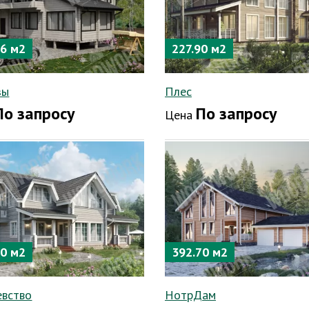
16 м2
227.90 м2
зы
Плес
По запросу
По запросу
Цена
90 м2
392.70 м2
евство
НотрДам