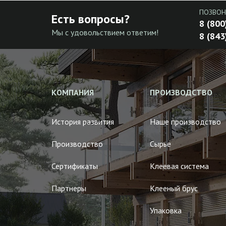
ПОЗВОН
Есть вопросы?
8 (800
Мы с удовольствием ответим!
8 (843
КОМПАНИЯ
ПРОИЗВОДСТВО
История развития
Наше производство
Производство
Сырье
Сертификаты
Клеевая система
Партнеры
Клееный брус
Упаковка