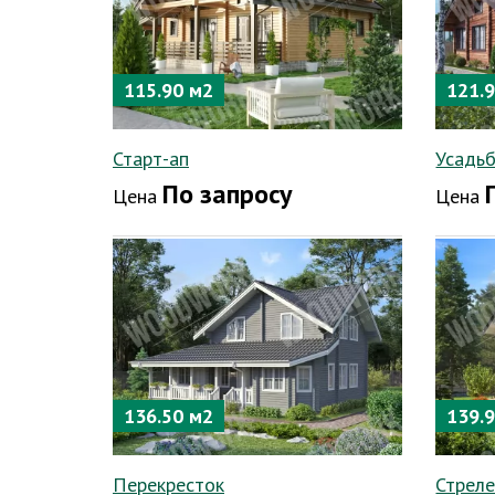
115.90 м2
121.
Старт-ап
Усадь
По запросу
Цена
Цена
136.50 м2
139.
Перекресток
Стрел