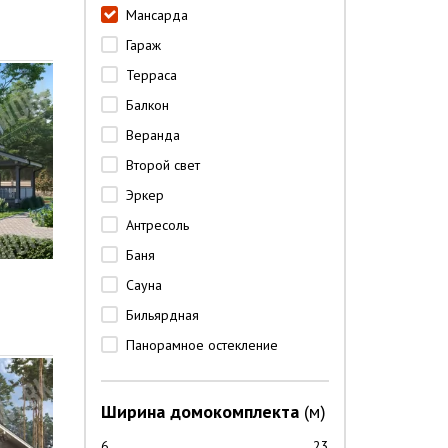
Мансарда
Гараж
Терраса
Балкон
Веранда
Второй свет
Эркер
Антресоль
Баня
Сауна
Бильярдная
Панорамное остекление
Ширина домокомплекта
(м)
6
23