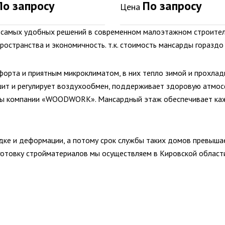
По запросу
По запросу
Цена
з самых удобных решений в современном малоэтажном строител
ространства и экономичность. т.к. стоимость мансарды горазд
орта и приятным микроклиматом, в них тепло зимой и прохлад
ит и регулирует воздухообмен, поддерживает здоровую атмосф
кты компании «WOODWORK». Мансардный этаж обеспечивает каж
садке и деформации, а потому срок службы таких домов превы
отовку стройматериалов мы осуществляем в Кировской области