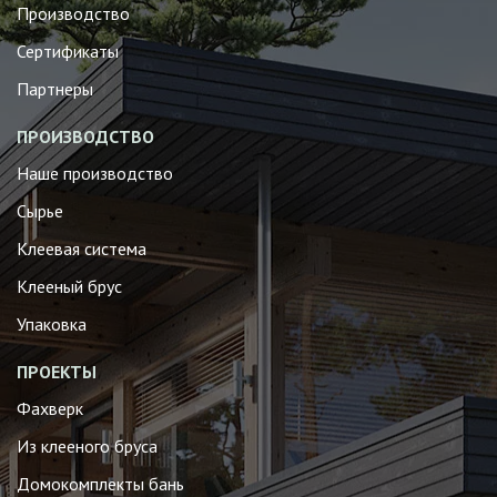
Производство
Сертификаты
Партнеры
ПРОИЗВОДСТВО
Наше производство
Сырье
Клеевая система
Клееный брус
Упаковка
ПРОЕКТЫ
Фахверк
Из клееного бруса
Домокомплекты бань