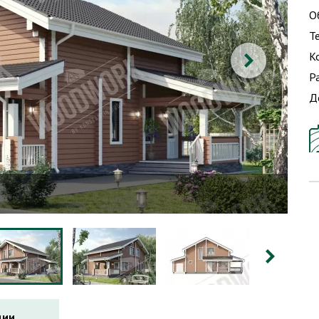
О
Т
К
Р
Д
ции