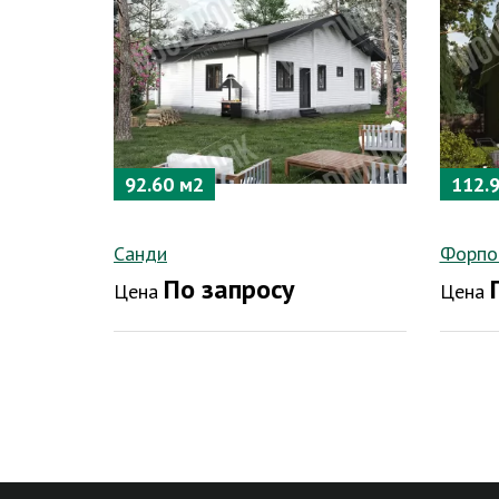
92.60 м2
112.
Санди
Форпо
По запросу
Цена
Цена