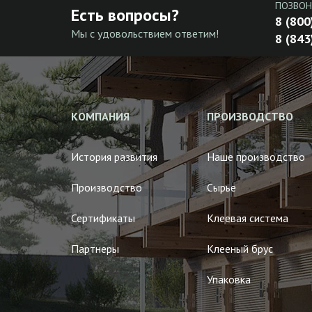
ПОЗВОН
Есть вопросы?
8 (800
Мы с удовольствием ответим!
8 (843
КОМПАНИЯ
ПРОИЗВОДСТВО
История развития
Наше производство
Производство
Сырье
Сертификаты
Клеевая система
Партнеры
Клееный брус
Упаковка