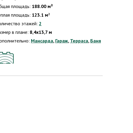
бщая площадь:
188.00 м²
еплая площадь:
123.1 м
2
оличество этажей:
2
азмер в плане:
8,4x13,7 м
ополнительно:
Мансарда
,
Гараж
,
Терраса
,
Баня