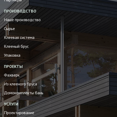
ПРОИЗВОДСТВО
Наше производство
Сырье
Клеевая система
Клееный брус
Упаковка
ПРОЕКТЫ
Фахверк
Из клееного бруса
Домокомплекты бань
УСЛУГИ
Проектирование