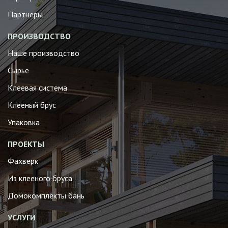
Партнеры
ПРОИЗВОДСТВО
Наше производство
Сырье
Клеевая система
Клееный брус
Упаковка
ПРОЕКТЫ
Фахверк
Из клееного бруса
Домокомплекты бань
УСЛУГИ