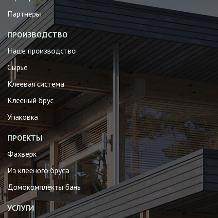
Партнеры
ПРОИЗВОДСТВО
Наше производство
Сырье
Клеевая система
Клееный брус
Упаковка
ПРОЕКТЫ
Фахверк
Из клееного бруса
Домокомплекты бань
УСЛУГИ