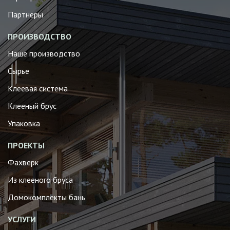
Партнеры
ПРОИЗВОДСТВО
Наше производство
Сырье
Клеевая система
Клееный брус
Упаковка
ПРОЕКТЫ
Фахверк
Из клееного бруса
Домокомплекты бань
УСЛУГИ