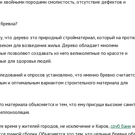
ими хвойными породами смолистость, отсутствие дефектов и
 бревна?
у, что дерево это природный стройматериал, который на прот
овеком для возведения жилья. Дерево обладает многими
ые позволяют создавать из него великолепные по красоте и
ные для здоровья людей.
ледований и опросов установлено, что именно бревно считаетс
ным и оптимальным вариантом строительного материала для
о материала объясняется и тем, что ему присущи высокие сани
теплоизоляция.
 время у жителей городов, не исключение и Киров,
сруб бани
и
ессе ручной сборки. Объясняется это тем, что цельные бревна о