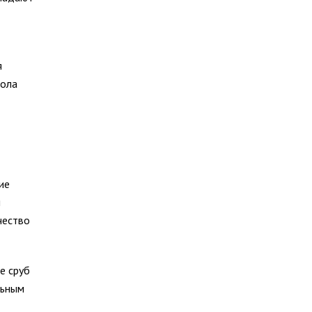
я
вола
ие
и
чество
е сруб
льным